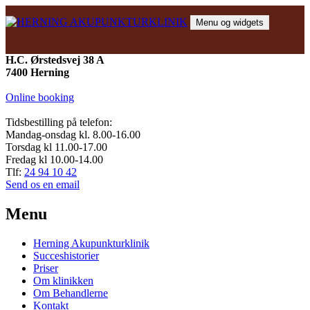
Hop
til
Menu og widgets
indhold
HERNING AKUPUNKTURKLINIK
Akupunktur, massage og behandlinger
H.C. Ørstedsvej 38 A
7400 Herning
Online booking
Tidsbestilling på telefon:
Mandag-onsdag kl. 8.00-16.00
Torsdag kl 11.00-17.00
Fredag kl 10.00-14.00
Tlf:
24 94 10 42
Send os en email
Menu
Herning Akupunkturklinik
Succeshistorier
Priser
Om klinikken
Om Behandlerne
Kontakt