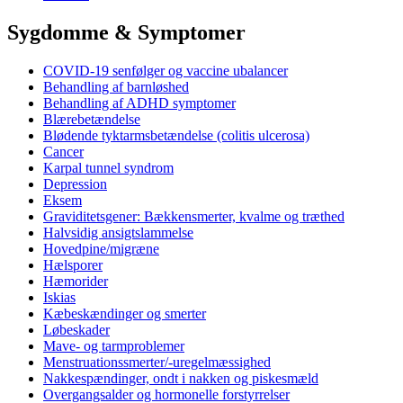
Sygdomme & Symptomer
COVID-19 senfølger og vaccine ubalancer
Behandling af barnløshed
Behandling af ADHD symptomer
Blærebetændelse
Blødende tyktarmsbetændelse (colitis ulcerosa)
Cancer
Karpal tunnel syndrom
Depression
Eksem
Graviditetsgener: Bækkensmerter, kvalme og træthed
Halvsidig ansigtslammelse
Hovedpine/migræne
Hælsporer
Hæmorider
Iskias
Kæbeskændinger og smerter
Løbeskader
Mave- og tarmproblemer
Menstruationssmerter/-uregelmæssighed
Nakkespændinger, ondt i nakken og piskesmæld
Overgangsalder og hormonelle forstyrrelser