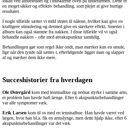
lokalt ved albueleddet og i musklerne oven på underarmen. Dette er
en meget sikker og effektiv behandling, som plejer at give hurtige
resultater.
I nogle tilfælde sætter vi mild strøm til nålene, hvilket kan give en
kraftigere stimulering og dermed give en stærkere effekt. Smerter i
albuen kan også stamme fra nakken. I disse tilfælde vil vi også
behandle nakken – ofte med øreakupunktur samtidig.
Behandlingen gør som regel ikke ondt, man mærker kun en smule,
lige når den tynde nål sættes i, efterfølgende ligger man og slapper
af og mærker dem ikke mere.
Succeshistorier fra hverdagen
Ole Østergård
kom med tennisalbue og nedsat styrke i samme arm,
et problem han havde haft længe. Efter 6 akupunkturbehandlinger
var alle symptomer væk.
Erik Larsen
kom til os med en tennisalbue. Han havde været ved
lægen, hvor han bl.a. fik en armslynge, men dette hjalp ikke, efter 6
akupunkturbehandlinger var det væk.