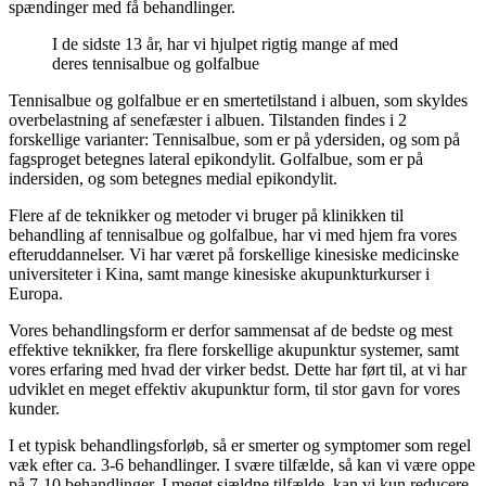
spændinger med få behandlinger.
I de sidste 13 år, har vi hjulpet rigtig mange af med
deres tennisalbue og golfalbue
Tennisalbue og golfalbue er en smertetilstand i albuen, som skyldes
overbelastning af senefæster i albuen. Tilstanden findes i 2
forskellige varianter: Tennisalbue, som er på ydersiden, og som på
fagsproget betegnes lateral epikondylit. Golfalbue, som er på
indersiden, og som betegnes medial epikondylit.
Flere af de teknikker og metoder vi bruger på klinikken til
behandling af tennisalbue og golfalbue, har vi med hjem fra vores
efteruddannelser. Vi har været på forskellige kinesiske medicinske
universiteter i Kina, samt mange kinesiske akupunkturkurser i
Europa.
Vores behandlingsform er derfor sammensat af de bedste og mest
effektive teknikker, fra flere forskellige akupunktur systemer, samt
vores erfaring med hvad der virker bedst. Dette har ført til, at vi har
udviklet en meget effektiv akupunktur form, til stor gavn for vores
kunder.
I et typisk behandlingsforløb, så er smerter og symptomer som regel
væk efter ca. 3-6 behandlinger. I svære tilfælde, så kan vi være oppe
på 7-10 behandlinger. I meget sjældne tilfælde, kan vi kun reducere