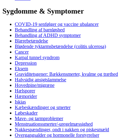
Sygdomme & Symptomer
COVID-19 senfølger og vaccine ubalancer
Behandling af barnløshed
Behandling af ADHD symptomer
Blærebetændelse
Blødende tyktarmsbetændelse (colitis ulcerosa)
Cancer
Karpal tunnel syndrom
Depression
Eksem
Graviditetsgener: Bækkensmerter, kvalme og træthed
Halvsidig ansigtslammelse
Hovedpine/migræne
Hælsporer
Hæmorider
Iskias
Kæbeskændinger og smerter
Løbeskader
Mave- og tarmproblemer
Menstruationssmerter/-uregelmæssighed
Nakkespændinger, ondt i nakken og piskesmæld
Overgangsalder og hormonelle forstyrrelser