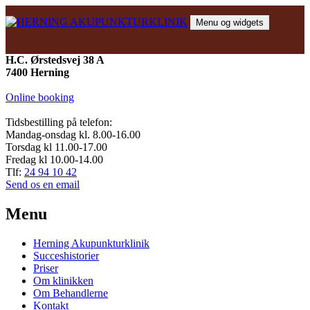
Hop
til
Menu og widgets
indhold
HERNING AKUPUNKTURKLINIK
Akupunktur, massage og behandlinger
H.C. Ørstedsvej 38 A
7400 Herning
Online booking
Tidsbestilling på telefon:
Mandag-onsdag kl. 8.00-16.00
Torsdag kl 11.00-17.00
Fredag kl 10.00-14.00
Tlf:
24 94 10 42
Send os en email
Menu
Herning Akupunkturklinik
Succeshistorier
Priser
Om klinikken
Om Behandlerne
Kontakt