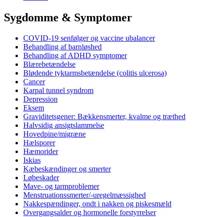
Sygdomme & Symptomer
COVID-19 senfølger og vaccine ubalancer
Behandling af barnløshed
Behandling af ADHD symptomer
Blærebetændelse
Blødende tyktarmsbetændelse (colitis ulcerosa)
Cancer
Karpal tunnel syndrom
Depression
Eksem
Graviditetsgener: Bækkensmerter, kvalme og træthed
Halvsidig ansigtslammelse
Hovedpine/migræne
Hælsporer
Hæmorider
Iskias
Kæbeskændinger og smerter
Løbeskader
Mave- og tarmproblemer
Menstruationssmerter/-uregelmæssighed
Nakkespændinger, ondt i nakken og piskesmæld
Overgangsalder og hormonelle forstyrrelser